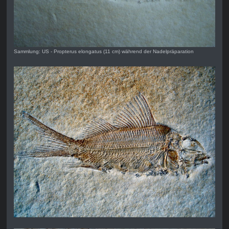
Sammlung: US - Propterus elongatus (11 cm) während der Nadelpräparation