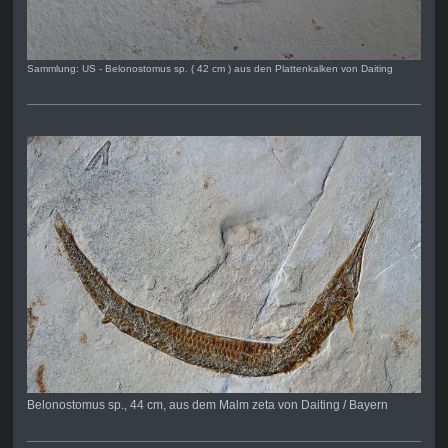
Sammlung: US - Belonostomus sp. ( 42 cm ) aus den Plattenkalken von Daiting
Belonostomus sp., 44 cm, aus dem Malm zeta von Daiting / Bayern