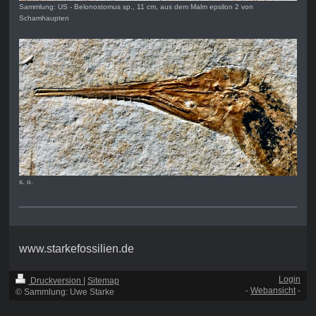
Sammlung: US - Belonostomus sp., 11 cm, aus dem Malm epsilon 2 von
Schamhaupten
s. o.
www.starkefossilien.de
Login
Druckversion
|
Sitemap
-
Webansicht
-
© Sammlung: Uwe Starke