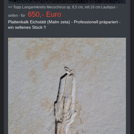
<< Topp Langarmkrebs Mecochirus sp, 8,5 cm, mit 16 cm Laufspur -
650,- Euro
selten - für
Plattenkalk Eichstätt (Malm zeta) - Professionell präpariert -
ein seltenes Stück !!