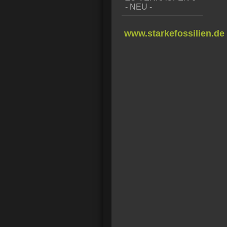
- NEU -
www.starkefossilien.de