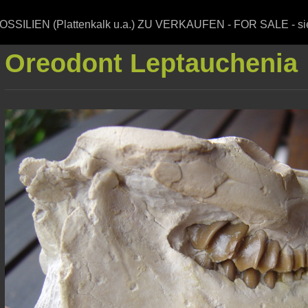
-FOSSILIEN (Plattenkalk u.a.) ZU VERKAUFEN - FOR SALE - si
Oreodont Leptauchenia